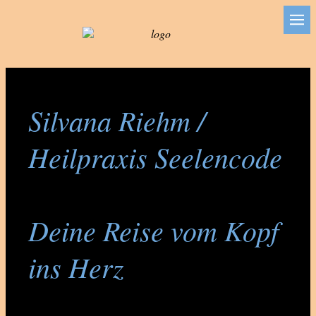
Silvana Riehm /
Heilpraxis Seelencode
Deine Reise vom Kopf
ins Herz